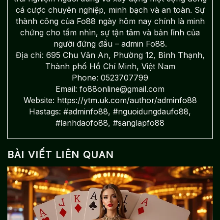
cá cược chuyên nghiệp, minh bạch và an toàn. Sự
thành công của Fo88 ngày hôm nay chính là minh
chứng cho tầm nhìn, sự tận tâm và bản lĩnh của
người đứng đầu – admin Fo88.
Địa chỉ: 695 Chu Văn An, Phường 12, Bình Thạnh,
Thành phố Hồ Chí Minh, Việt Nam
Phone: 0523707799
Email:
fo88online@gmail.com
Website: https://ytm.uk.com/author/adminfo88
Hastags: #adminfo88, #nguoidungdaufo88,
#lanhdaofo88, #sanglapfo88
BÀI VIẾT LIÊN QUAN