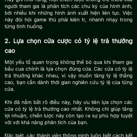
người tham gia là phân tích các chu kỳ của hình ảnh,
bởi nhiều khi những hình ảnh xuất hiện liên tục. Việc
này đòi hỏi game thủ phải kiên tr, nhanh nhạy trong
từng tình huống.
2. Lựa chọn cửa cược có tỷ lệ trả thưởng
cao
Một yếu tố quan trọng không thể bỏ qua khi tham gia
bầu cua chính là lựa chọn đúng cửa. Các cửa có tỷ lệ
trả thưởng khác nhau, vì vậy muốn tăng tỷ lệ thắng
cao, bạn cần dành thời gian nghiên cứu tỷ lệ của từng
cửa.
Khi đã nắm bắt rõ điều này, hãy ưu tiên lựa chọn các
cửa có tỷ lệ trả thưởng cao nhất. Không chỉ giúp tăng
lợi nhuận, chiến lược này còn tạo ra sự phù hợp tuyệt
vời với khả năng phân tích của bạn.
Đặc biệt, các thành viên thông minh luôn biết cách kết