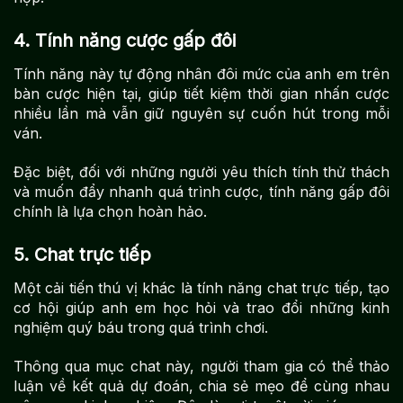
4. Tính năng cược gấp đôi
Tính năng này tự động nhân đôi mức của anh em trên
bàn cược hiện tại, giúp tiết kiệm thời gian nhấn cược
nhiều lần mà vẫn giữ nguyên sự cuốn hút trong mỗi
ván.
Đặc biệt, đối với những người yêu thích tính thử thách
và muốn đẩy nhanh quá trình cược, tính năng gấp đôi
chính là lựa chọn hoàn hảo.
5. Chat trực tiếp
Một cải tiến thú vị khác là tính năng chat trực tiếp, tạo
cơ hội giúp anh em học hỏi và trao đổi những kinh
nghiệm quý báu trong quá trình chơi.
Thông qua mục chat này, người tham gia có thể thảo
luận về kết quả dự đoán, chia sẻ mẹo để cùng nhau