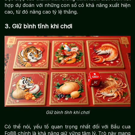
hợp dự đoán với những con số có khả năng xuất hiện
cao, từ đó nâng cao tỷ lệ thắng.
3. Giữ bình tĩnh khi chơi
Giữ bình tĩnh khi chơi
Có thể nói, yếu tố quan trọng nhất đối với Bầu cua
Fo88 chính là khả năng giữ vững tâm lý. Trò này mang