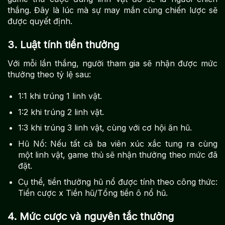
thắng. Đây là lúc mà sự may mắn cùng chiến lược sẽ
được quyết định.
3. Luật tính tiền thưởng
Với mỗi lần thắng, người tham gia sẽ nhận được mức
thưởng theo tỷ lệ sau:
1:1 khi trúng 1 linh vật.
1:2 khi trúng 2 linh vật.
1:3 khi trúng 3 linh vật, cùng với cơ hội ăn hũ.
Hũ Nổ: Nếu tất cả ba viên xúc xắc tung ra cùng
một linh vật, game thủ sẽ nhận thưởng theo mức đã
đặt.
Cụ thể, tiền thưởng hũ nổ được tính theo công thức:
Tiền cược x Tiền hũ/Tổng tiền ô nổ hũ.
4. Mức cược và nguyên tắc thưởng