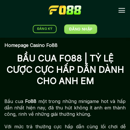
Bỏ
qua
nội
dung
ĐĂNG NHẬP
ĐĂNG KÝ
Homepage
Casino Fo88
BẦU CUA FO88 | TỶ LỆ
CƯỢC CỰC HẤP DẪN DÀNH
CHO ANH EM
Bầu cua
Fo88
một trong những minigame hot và hấp
dẫn nhất hiện nay, đã thu hút không ít anh em thành
công, rinh về những giải thưởng khủng.
Với mức trả thưởng cực hấp dẫn cùng lối chơi dễ