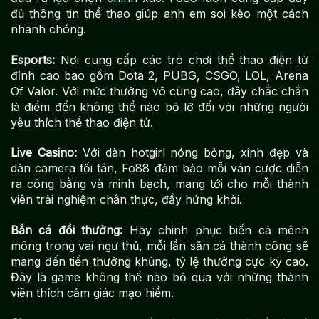
đủ thông tin thể thao giúp anh em soi kèo một cách
nhanh chóng.
Esports:
Nơi cung cấp các trò chơi thể thao điện tử
đỉnh cao bao gồm Dota 2, PUBG, CSGO, LOL, Arena
Of Valor. Với mức thưởng vô cùng cao, đây chắc chắn
là điểm đến không thể nào bỏ lỡ đối với những người
yêu thích thể thao điện tử.
Live Casino:
Với dàn hotgirl nóng bỏng, xinh đẹp và
dàn camera tối tân, Fo88 đảm bảo mỗi ván cược diễn
ra công bằng và minh bạch, mang tới cho mỗi thành
viên trải nghiệm chân thực, đầy hứng khởi.
Bắn cá đổi thưởng:
Hãy chinh phục biển cả mênh
mông trong vai ngư thủ, mỗi lần săn cá thành công sẽ
mang đến tiền thưởng khủng, tỷ lệ thưởng cực kỳ cao.
Đây là game không thể nào bỏ qua với những thành
viên thích cảm giác mạo hiểm.