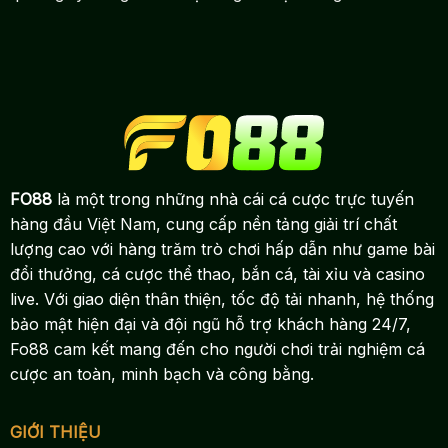
FO88
là một trong những nhà cái cá cược trực tuyến
hàng đầu Việt Nam, cung cấp nền tảng giải trí chất
lượng cao với hàng trăm trò chơi hấp dẫn như game bài
đổi thưởng, cá cược thể thao, bắn cá, tài xỉu và casino
live. Với giao diện thân thiện, tốc độ tải nhanh, hệ thống
bảo mật hiện đại và đội ngũ hỗ trợ khách hàng 24/7,
Fo88 cam kết mang đến cho người chơi trải nghiệm cá
cược an toàn, minh bạch và công bằng.
GIỚI THIỆU