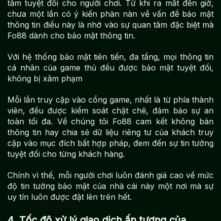
tâm tuyệt đối cho người chơi. Từ khi ra mắt đến giờ,
chưa một lần có ý kiến phàn nàn về vấn đề bảo mật
thông tin điều này là nhờ vào sự quan tâm đặc biệt mà
Fo88 dành cho bảo mật thông tin.
Với hệ thống bảo mật tiên tiến, đa tầng, mọi thông tin
cá nhân của game thủ đều được bảo mật tuyệt đối,
không bị xâm phạm
Mỗi lần truy cập vào cổng game, nhất là từ phía thành
viên, đều được kiểm soát chặt chẽ, đảm bảo sự an
toàn tối đa. Về chúng tôi Fo88 cam kết không bán
thông tin hay chia sẻ dữ liệu riêng tư của khách truy
cập vào mục đích bất hợp pháp, đem đến sự tin tưởng
tuyệt đối cho từng khách hàng.
Chính vì thế, mỗi người chơi luôn đánh giá cao về mức
độ tin tưởng bảo mật của nhà cái này một nơi mà sự
uy tín luôn được đặt lên trên hết.
4. Tốc độ xử lý giao dịch ấn tượng của