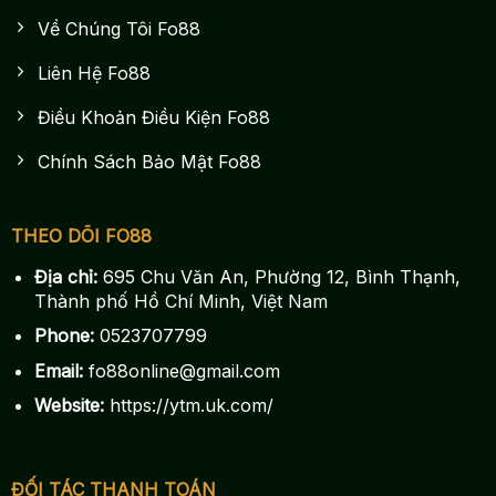
Về Chúng Tôi Fo88
Liên Hệ Fo88
Điều Khoản Điều Kiện Fo88
Chính Sách Bảo Mật Fo88
THEO DÕI FO88
Địa chỉ:
695 Chu Văn An, Phường 12, Bình Thạnh,
Thành phố Hồ Chí Minh, Việt Nam
Phone:
0523707799
Email:
fo88online@gmail.com
Website:
https://ytm.uk.com/
ĐỐI TÁC THANH TOÁN