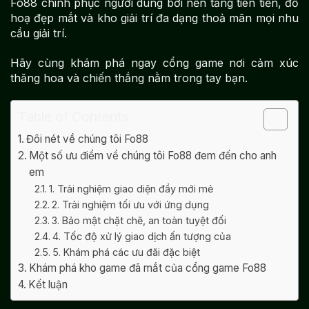
Fo88 chinh phục người dùng bởi nền tảng tiên tiến, đồ
hoạ đẹp mắt và kho giải trí đa dạng thoả mãn mọi nhu
cầu giải trí.
Hãy cùng khám phá ngay cổng game nơi cảm xúc
thăng hoa và chiến thắng nằm trong tay bạn.
Table of Contents
Đôi nét về chúng tôi Fo88
Một số ưu điểm về chúng tôi Fo88 đem đến cho anh
em
1. Trải nghiệm giao diện đầy mới mẻ
2. Trải nghiệm tối ưu với ứng dụng
3. Bảo mật chặt chẽ, an toàn tuyệt đối
4. Tốc độ xử lý giao dịch ấn tượng của
5. Khám phá các ưu đãi đặc biệt
Khám phá kho game đã mắt của cổng game Fo88
Kết luận