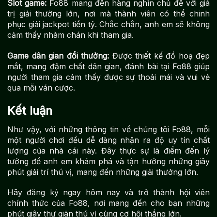
Slot game:
Fo88 mang đến hàng nghìn chủ đề với giá
trị giải thưởng lớn, nơi mà thành viên có thể chinh
phục giải jackpot tiền tỷ. Chắc chắn, anh em sẽ không
cảm thấy nhàm chán khi tham gia.
Game dân gian đổi thưởng:
Được thiết kế đồ hoạ đẹp
mắt, mang đậm chất dân gian, đánh bài tại Fo88 giúp
người tham gia cảm thấy được sự thoải mái và vui vẻ
qua mỗi ván cược.
Kết luận
Như vậy, với những thông tin về chúng tôi Fo88, mỗi
một người chơi đều dễ dàng nhận ra độ uy tín chất
lượng của nhà cái này. Đây thực sự là điểm đến lý
tưởng để anh em khám phá và tận hưởng những giây
phút giải trí thú vị, mang đến những giải thưởng lớn.
Hãy đăng ký ngay hôm nay và trở thành hội viên
chính thức của Fo88, nơi mang đến cho bạn những
phút giây thư giãn thú vị cùng cơ hội thắng lớn.