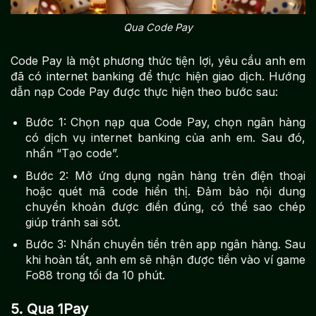
Qua Code Pay
Code Pay là một phương thức tiện lợi, yêu cầu anh em
đã có internet banking để thực hiện giao dịch. Hướng
dẫn nạp Code Pay được thực hiện theo bước sau:
Bước 1: Chọn nạp qua Code Pay, chọn ngân hàng
có dịch vụ internet banking của anh em. Sau đó,
nhấn “Tạo code”.
Bước 2: Mở ứng dụng ngân hàng trên điện thoại
hoặc quét mã code hiển thị. Đảm bảo nội dung
chuyển khoản được điền đúng, có thể sao chép
giúp tránh sai sót.
Bước 3: Nhấn chuyển tiền trên app ngân hàng. Sau
khi hoàn tất, anh em sẽ nhận được tiền vào ví game
Fo88 trong tối đa 10 phút.
5. Qua 1Pay