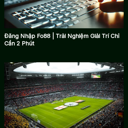
Đăng Nhập Fo88 | Trải Nghiệm Giải Trí Chỉ
Cần 2 Phút