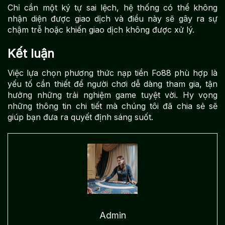
Chỉ cần một ký tự sai lệch, hệ thống có thể không
nhận diện được giao dịch và điều này sẽ gây ra sự
chậm trễ hoặc khiến giao dịch không được xử lý.
Kết luận
Việc lựa chọn phương thức nạp tiền Fo88 phù hợp là
yếu tố cần thiết để người chơi dễ dàng tham gia, tận
hưởng những trải nghiệm game tuyệt vời. Hy vọng
những thông tin chi tiết mà chúng tôi đã chia sẻ sẽ
giúp bạn đưa ra quyết định sáng suốt.
Admin