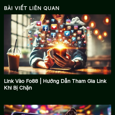
BÀI VIẾT LIÊN QUAN
Link Vào Fo88 | Hướng Dẫn Tham Gia Link
Khi Bị Chặn