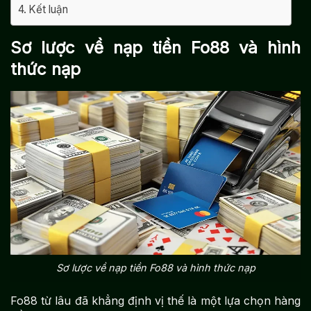
Kết luận
Sơ lược về nạp tiền Fo88 và hình
thức nạp
Sơ lược về nạp tiền Fo88 và hình thức nạp
Fo88 từ lâu đã khẳng định vị thế là một lựa chọn hàng