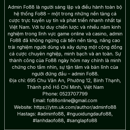
Admin Fo88 là người sáng lập và điều hành toàn bộ
hệ thống Fo88 – một trong những nền tảng cá
cược trực tuyến uy tín và phát triển nhanh nhất tại
Việt Nam. Với tư duy chiến lược và nhiều năm kinh
nghiệm trong lĩnh vực game online và casino, admin
Fo88 đã không ngừng cải tiến nền tảng, nâng cao
trải nghiệm người dùng và xây dựng một cộng đồng
cá cược chuyên nghiệp, minh bạch và an toàn. Sự
thành công của Fo88 ngày hôm nay chính là minh
chứng cho tầm nhìn, sự tận tâm và bản lĩnh của
người đứng đầu – admin Fo88.
Địa chỉ: 695 Chu Văn An, Phường 12, Bình Thạnh,
Thành phố Hồ Chí Minh, Việt Nam
Phone: 0523707799
Email:
fo88online@gmail.com
Website: https://ytm.uk.com/author/adminfo88
Hastags: #adminfo88, #nguoidungdaufo88,
#lanhdaofo88, #sanglapfo88